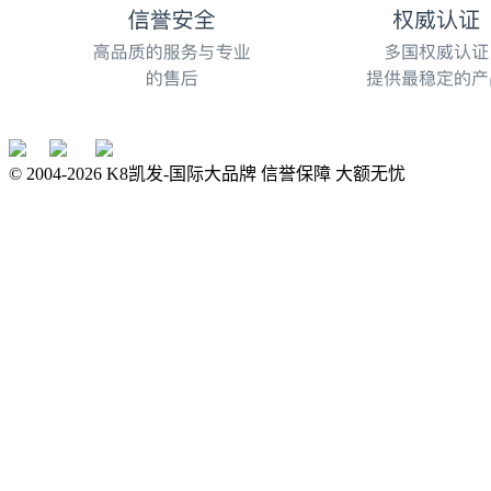
© 2004-
2026
K8凯发-国际大品牌 信誉保障 大额无忧