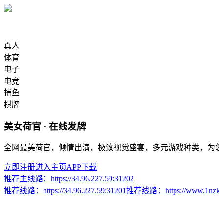
真人
体育
电子
电竞
捕鱼
棋牌
美女荷官 · 在线发牌
全网最美荷官，倾情出演，极致视觉盛宴，多元游戏种类，为
立即注册
进入主页
APP下载
推荐主线路：
https://34.96.227.59:31202
推荐线路：
https://34.96.227.59:31201
推荐线路：
https://www.1nz