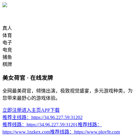
真人
体育
电子
电竞
捕鱼
棋牌
美女荷官 · 在线发牌
全网最美荷官，倾情出演，极致视觉盛宴，多元游戏种类，为
您带来最舒心的游戏体验。
立即注册
进入主页
APP下载
推荐主线路：
https://34.96.227.59:31202
推荐线路：
https://34.96.227.59:31201
推荐线路：
https://www.1nzkex.com
推荐线路：
https://www.plov9r.com