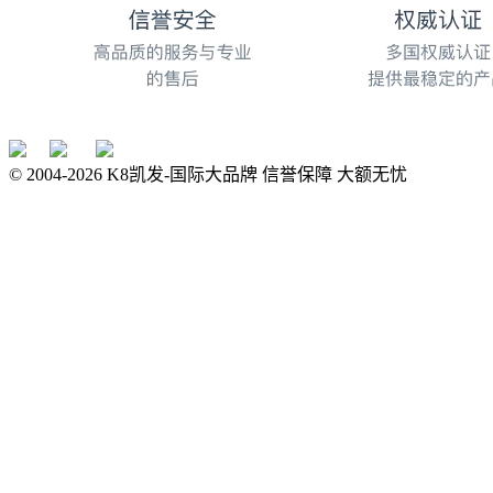
© 2004-
2026
K8凯发-国际大品牌 信誉保障 大额无忧