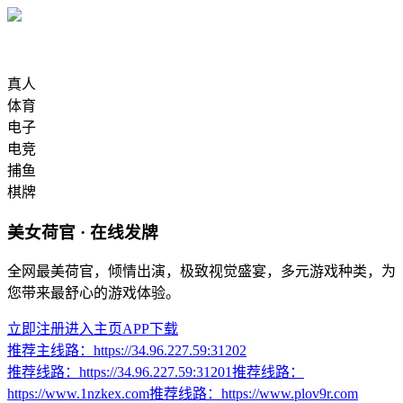
真人
体育
电子
电竞
捕鱼
棋牌
美女荷官 · 在线发牌
全网最美荷官，倾情出演，极致视觉盛宴，多元游戏种类，为
您带来最舒心的游戏体验。
立即注册
进入主页
APP下载
推荐主线路：
https://34.96.227.59:31202
推荐线路：
https://34.96.227.59:31201
推荐线路：
https://www.1nzkex.com
推荐线路：
https://www.plov9r.com